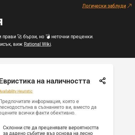
Логически заблуди
я
прави 🚀 бързи, но 💣 неточни преценки.
писък, виж
Rational Wiki
.
Евристика на наличността
Availability Heuristic
Предпочитате информация, която е
леснодостъпна в съзнанието ви, вместо да
оцените всички факти обективно.
Склонни сте да преценявате вероятността
за дадено събитие въз основа на лесно