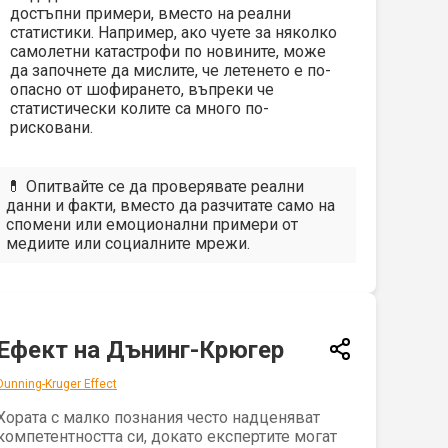
достъпни примери, вместо на реални
статистики. Например, ако чуете за няколко
самолетни катастрофи по новините, може
да започнете да мислите, че летенето е по-
опасно от шофирането, въпреки че
статистически колите са много по-
рисковани.
💊 Опитвайте се да проверявате реални
данни и факти, вместо да разчитате само на
спомени или емоционални примери от
медиите или социалните мрежи.
Ефект на Дънинг-Крюгер
Dunning-Kruger Effect
Хората с малко познания често надценяват
компетентността си, докато експертите могат