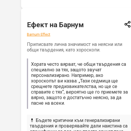
Ефект на Барнум
Barnum Effect
Приписвате лична значимост на неясни или
общи твърдения, като хороскопи.
Хората често вярват, че общи твърдения са
специално за тях, защото звучат
персонализирано. Например, ако
хороскопът ви казва: „Тази седмица ще
срещнете предизвикателства, но ще се
справите с тях“, вероятно ще го приемете за
вярно, защото е достатъчно неясно, за да
пасне на всеки.
💊 Бъдете критични към генерализирани
твърдения и проверявайте дали наистина са