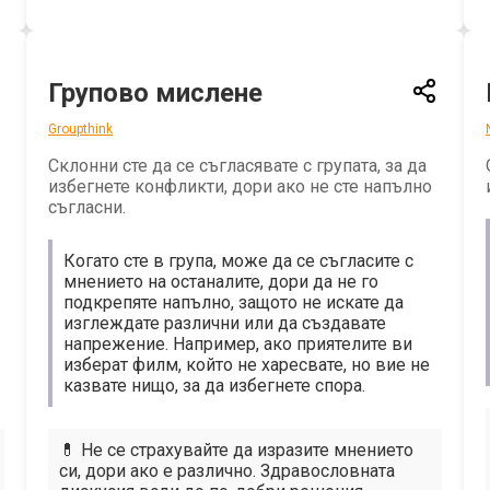
Групово мислене
Groupthink
Склонни сте да се съгласявате с групата, за да
избегнете конфликти, дори ако не сте напълно
съгласни.
Когато сте в група, може да се съгласите с
мнението на останалите, дори да не го
подкрепяте напълно, защото не искате да
изглеждате различни или да създавате
напрежение. Например, ако приятелите ви
изберат филм, който не харесвате, но вие не
казвате нищо, за да избегнете спора.
💊 Не се страхувайте да изразите мнението
си, дори ако е различно. Здравословната