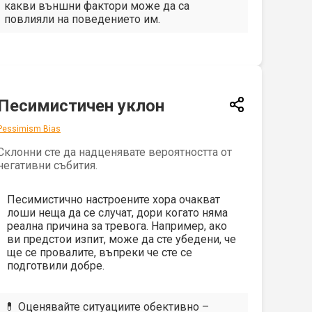
какви външни фактори може да са
повлияли на поведението им.
Песимистичен уклон
Pessimism Bias
Склонни сте да надценявате вероятността от
негативни събития.
Песимистично настроените хора очакват
лоши неща да се случат, дори когато няма
реална причина за тревога. Например, ако
ви предстои изпит, може да сте убедени, че
ще се провалите, въпреки че сте се
подготвили добре.
💊 Оценявайте ситуациите обективно –