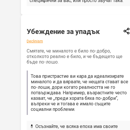
специфични за вас, или просто звучат така.
Убеждение за упадък
Declinism
Смятате, че миналото е било по-добро,
отколкото реално е било, и че бъдещето ще
бъде по-лошо.
Това пристрастие ви кара да идеализирате
миналото и да вярвате, че нещата стават все
по-лоши, дори когато реалността не го
потвърждава. Например, възрастните често
казват, че „преди хората бяха по-добри“,
въпреки че и тогава е имало същите
социални проблеми.
💊 Осъзнайте, че всяка епоха има своите