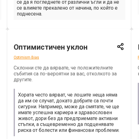
се да я погледнете от различни ъгли и да не
се влияете прекалено от начина, по който е
поднесена.
Оптимистичен уклон
Optimism Bias
Склонни сте да вярвате, че положителните
събития са по-вероятни за вас, отколкото за
другите.
Хората често вярват, че лошите неща няма
да им се случат, докато добрите са почти
сигурни. Например, може да смятате, че ще
имате успешна кариера и здравословен
живот, дори без да предприемате активни
стъпки, а същевременно да подценявате
риска от болести или финансови проблеми.