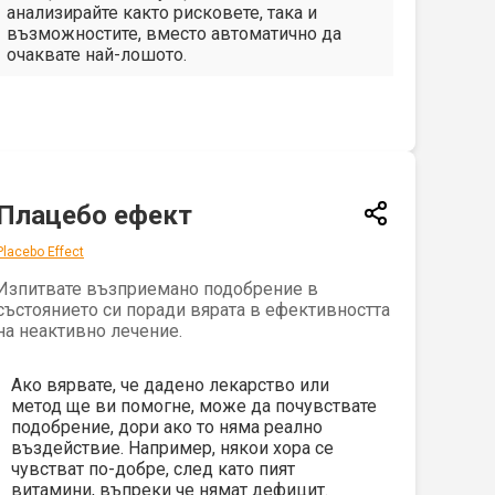
анализирайте както рисковете, така и
възможностите, вместо автоматично да
очаквате най-лошото.
Плацебо ефект
Placebo Effect
Изпитвате възприемано подобрение в
състоянието си поради вярата в ефективността
на неактивно лечение.
Ако вярвате, че дадено лекарство или
метод ще ви помогне, може да почувствате
подобрение, дори ако то няма реално
въздействие. Например, някои хора се
чувстват по-добре, след като пият
витамини, въпреки че нямат дефицит.