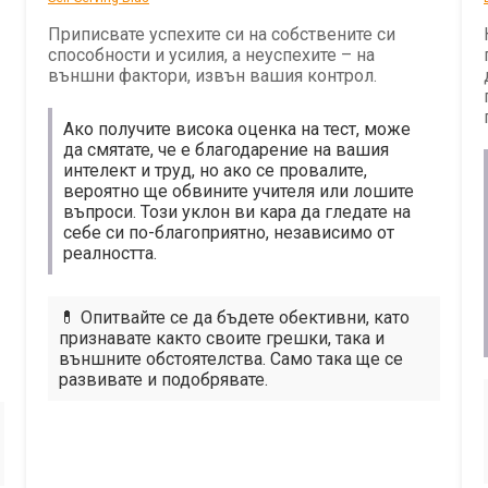
Приписвате успехите си на собствените си
способности и усилия, а неуспехите – на
външни фактори, извън вашия контрол.
Ако получите висока оценка на тест, може
да смятате, че е благодарение на вашия
интелект и труд, но ако се провалите,
вероятно ще обвините учителя или лошите
въпроси. Този уклон ви кара да гледате на
себе си по-благоприятно, независимо от
реалността.
💊 Опитвайте се да бъдете обективни, като
признавате както своите грешки, така и
външните обстоятелства. Само така ще се
развивате и подобрявате.