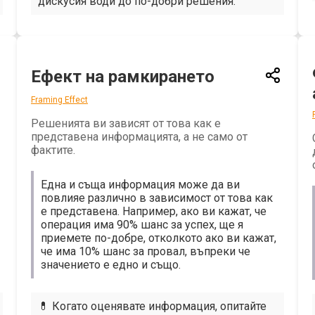
дискусия води до по-добри решения.
Ефект на рамкирането
Framing Effect
Решенията ви зависят от това как е
представена информацията, а не само от
фактите.
Една и съща информация може да ви
повлияе различно в зависимост от това как
е представена. Например, ако ви кажат, че
операция има 90% шанс за успех, ще я
приемете по-добре, отколкото ако ви кажат,
че има 10% шанс за провал, въпреки че
значението е едно и също.
💊 Когато оценявате информация, опитайте