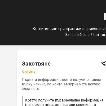
Когнитивните пристрастия/изкривявания 
Запознай се с 24 от тя
Закотвяне
Anchoring
Първата информация, която получите, влияе
върху начина, по който възприемате всичко
след него.
Когато получите първоначална информация
(например цена, оценка или мнение), тя