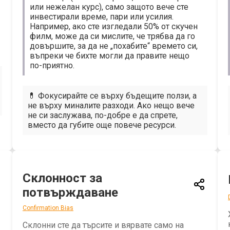
или нежелан курс), само защото вече сте
инвестирали време, пари или усилия.
Например, ако сте изгледали 50% от скучен
филм, може да си мислите, че трябва да го
довършите, за да не „похабите“ времето си,
въпреки че бихте могли да правите нещо
по-приятно.
💊 Фокусирайте се върху бъдещите ползи, а
не върху миналите разходи. Ако нещо вече
не си заслужава, по-добре е да спрете,
вместо да губите още повече ресурси.
Склонност за
потвърждаване
Confirmation Bias
Склонни сте да търсите и вярвате само на