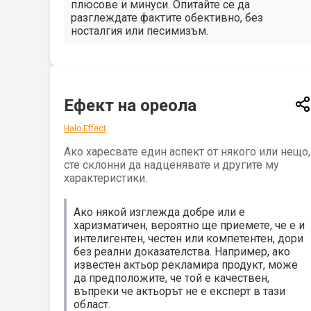
плюсове и минуси. Опитайте се да
разглеждате фактите обективно, без
носталгия или песимизъм.
Ефект на ореола
Halo Effect
Ако харесвате един аспект от някого или нещо,
сте склонни да надценявате и другите му
характеристики.
Ако някой изглежда добре или е
харизматичен, вероятно ще приемете, че е и
интелигентен, честен или компетентен, дори
без реални доказателства. Например, ако
известен актьор рекламира продукт, може
да предположите, че той е качествен,
въпреки че актьорът не е експерт в тази
област.