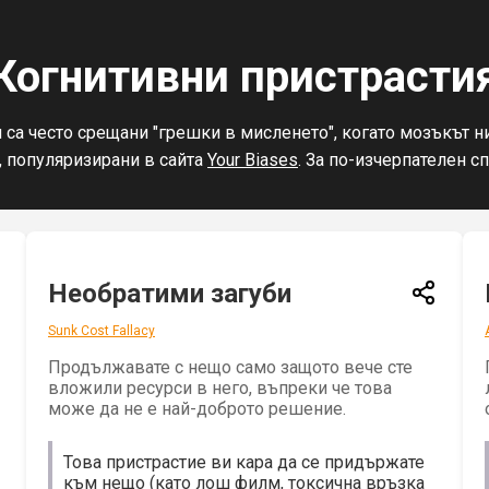
Когнитивни пристрасти
са често срещани "грешки в мисленето", когато мозъкът ни 
х, популяризирани в сайта
Your Biases
. За по-изчерпателен с
Необратими загуби
Sunk Cost Fallacy
Продължавате с нещо само защото вече сте
вложили ресурси в него, въпреки че това
може да не е най-доброто решение.
Това пристрастие ви кара да се придържате
към нещо (като лош филм, токсична връзка