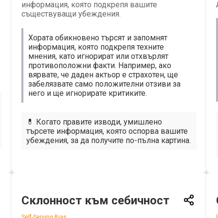
информация, която подкрепя вашите
съществуващи убеждения.
Хората обикновено търсят и запомнят
информация, която подкрепя техните
мнения, като игнорират или отхвърлят
противоположни факти. Например, ако
вярвате, че даден актьор е страхотен, ще
забелязвате само положителни отзиви за
него и ще игнорирате критиките.
💊 Когато правите изводи, умишлено
търсете информация, която оспорва вашите
убеждения, за да получите по-пълна картина.
Склонност към себичност
Self-Serving Bias