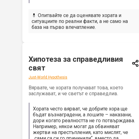
💊 Опитвайте се да оценявате хората и
ситуациите по реални факти, а не само на
база на първо впечатление.
Хипотеза за справедливия
свят
Just-World Hypothesis
Вярвате, че хората получават това, което
заслужават, и че светът е справедлив.
Хората често вярват, че добрите хора ще
бъдат възнаградени, а лошите – наказани,
дори когато реалността не го потвърждава.
Например, някои могат да обвиняват
жертви на престъпления, като мислят, че
„сами са си го причинили“, вместо да