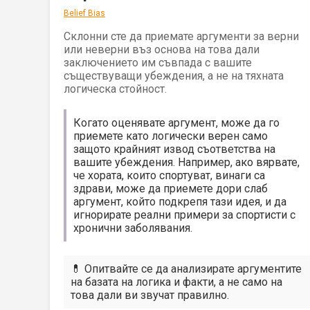
Belief Bias
Склонни сте да приемате аргументи за верни
или неверни въз основа на това дали
заключението им съвпада с вашите
съществуващи убеждения, а не на тяхната
логическа стойност.
Когато оценявате аргумент, може да го
приемете като логически верен само
защото крайният извод съответства на
вашите убеждения. Например, ако вярвате,
че хората, които спортуват, винаги са
здрави, може да приемете дори слаб
аргумент, който подкрепя тази идея, и да
игнорирате реални примери за спортисти с
хронични заболявания.
💊 Опитвайте се да анализирате аргументите
на базата на логика и факти, а не само на
това дали ви звучат правилно.