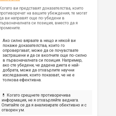
Когато ви представят доказателства, които
противоречат на вашите убеждения, те могат
да ви направят още по-убедени в
първоначалната си позиция, вместо да я
промените.
Ако силно вярвате в нещо и някой ви
покаже доказателства, които го
опровергават, може да се почувствате
застрашени и да се вкопчите още по-силно
в първоначалната си позиция. Например,
ако сте убедени, че дадена диета е най-
добрата, може да отхвърлите научни
изследвания, които показват, че не е
толкова ефективна.
💊 Когато срещнете противоречива
информация, не я отхвърляйте веднага.
Опитайте се да я анализирате обективно и с
отворен ум.