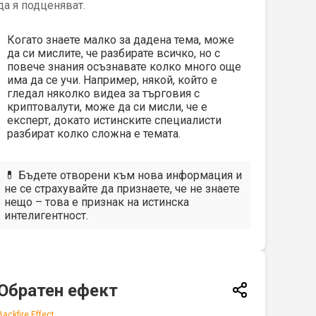
да я подценяват.
Когато знаете малко за дадена тема, може
да си мислите, че разбирате всичко, но с
повече знания осъзнавате колко много още
има да се учи. Например, някой, който е
гледал няколко видеа за търговия с
криптовалути, може да си мисли, че е
експерт, докато истинските специалисти
разбират колко сложна е темата.
💊 Бъдете отворени към нова информация и
не се страхувайте да признаете, че не знаете
нещо – това е признак на истинска
интелигентност.
Обратен ефект
Backfire Effect